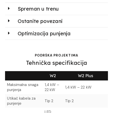
Spreman u trenu
Ostanite povezani
Optimizacija punjenja
PODRŠKA PROJEKTIMA
Tehnička specifikacija
W2
W2 Plus
Maksimalna snaga
1,4 kW –
1,4 kW – 22 kW
punjenja
22 kW
Utikač kabela za
Tip 2
Tip 2
punjenje
LED