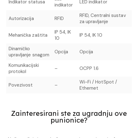
Indikator statusa
LED indikator
indikator
RFID, Centralni sustav
Autorizacija
RFID
za upravljanje
IP 54, IK
Mehanička zaštita
IP 54, IK 10
10
Dinamičko
Opcija
Opcija
upravljanje snagom
Komunikacijski
–
OCPP 1.6
protokol
Wi-Fi / HotSpot /
Povezivost
–
Ethernet
Zainteresirani ste za ugradnju ove
punionice?