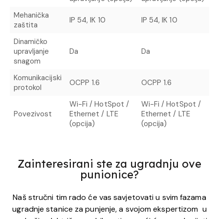
Mehanička
IP 54, IK 10
IP 54, IK 10
zaštita
Dinamičko
upravljanje
Da
Da
snagom
Komunikacijski
OCPP 1.6
OCPP 1.6
protokol
Wi-Fi / HotSpot /
Wi-Fi / HotSpot /
Povezivost
Ethernet / LTE
Ethernet / LTE
(opcija)
(opcija)
Zainteresirani ste za ugradnju ove
punionice?
Naš stručni tim rado će vas savjetovati u svim fazama
ugradnje stanice za punjenje, a svojom ekspertizom u