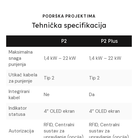
PODRŠKA PROJEKTIMA
Tehnička specifikacija
P2
P2 Plus
Maksimalna
snaga
1,4 kW – 22 kW
1,4 kW – 22 kW
punjenja
Utikač kabela
Tip 2
Tip 2
za punjenje
Integrirani
Ne
Da
kabel
Indikator
4” OLED ekran
4” OLED ekran
statusa
RFID, Centralni
RFID, Centralni
Autorizacija
sustav za
sustav za
upravljanje (opcija)
upravljanje (opcija)