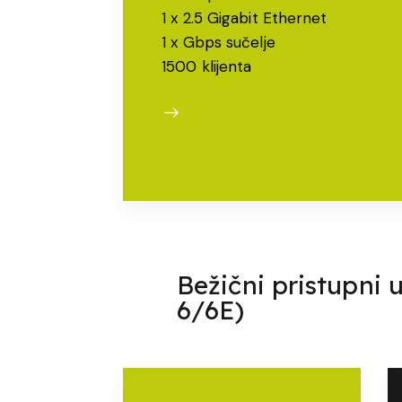
1 x 2.5 Gigabit Ethernet
1 x Gbps sučelje
1500 klijenta
Bežični pristupni
6/6E)