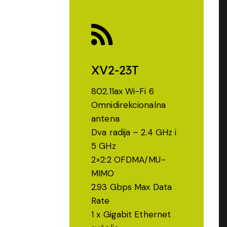
XV2-23T
802.11ax Wi-Fi 6
Omnidirekcionalna
antena
Dva radija – 2.4 GHz i
5 GHz
2×2:2 OFDMA/MU-
MIMO
2.93 Gbps Max Data
Rate
1 x Gigabit Ethernet