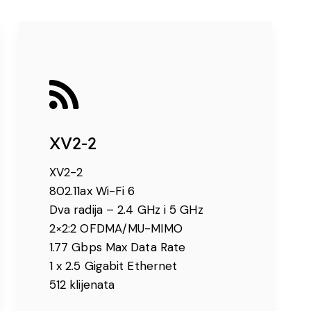
XV2-2
XV2-2
802.11ax Wi-Fi 6
Dva radija – 2.4 GHz i 5 GHz
2×2:2 OFDMA/MU-MIMO
1.77 Gbps Max Data Rate
1 x 2.5 Gigabit Ethernet
512 klijenata