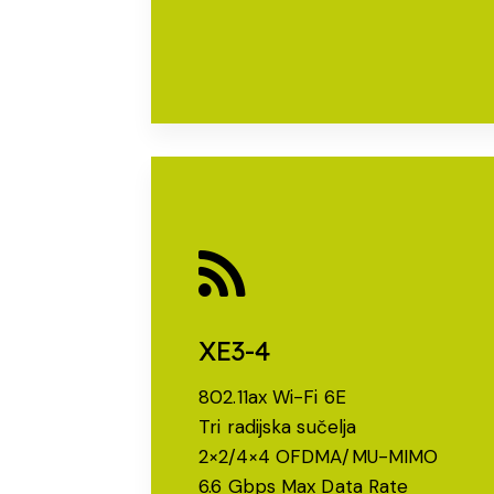
XE3-4
802.11ax Wi-Fi 6E
Tri radijska sučelja
2×2/4×4 OFDMA/MU-MIMO
6.6 Gbps Max Data Rate