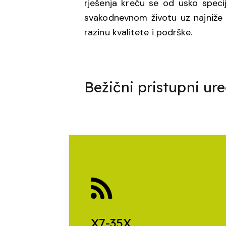
rješenja kreću se od usko speci
svakodnevnom životu uz najniže t
razinu kvalitete i podrške.
Bežični pristupni ur
X7-35X