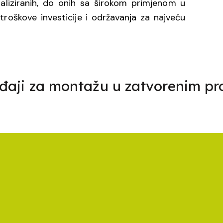
jaliziranih, do onih sa širokom primjenom u
roškove investicije i održavanja za najveću
eđaji za montažu u zatvorenim pr