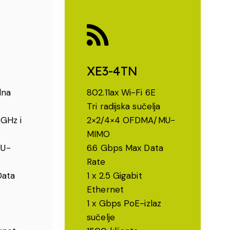
XE3-4TN
lna
802.11ax Wi-Fi 6E
Tri radijska sučelja
 GHz i
2×2/4×4 OFDMA/MU-
MIMO
MU-
6.6 Gbps Max Data
Rate
Data
1 x 2.5 Gigabit
Ethernet
1 x Gbps PoE-izlaz
sučelje