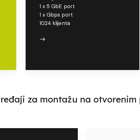
1 x 5 GbE port
1 x Gbps port
1024 klijenta
 uređaji za montažu na otvorenim 