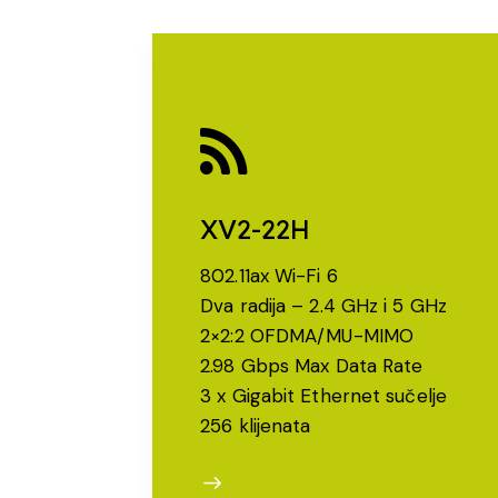
XV2-22H
802.11ax Wi-Fi 6
Dva radija – 2.4 GHz i 5 GHz
2×2:2 OFDMA/MU-MIMO
2.98 Gbps Max Data Rate
3 x Gigabit Ethernet sučelje
256 klijenata