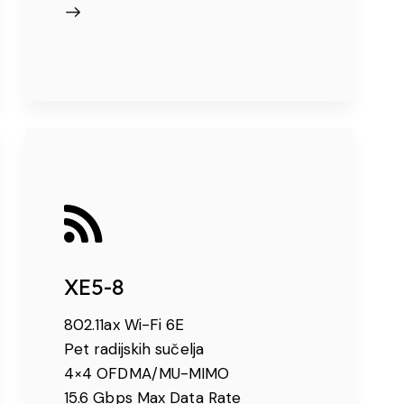
XE5-8
802.11ax Wi-Fi 6E
Pet radijskih sučelja
4×4 OFDMA/MU-MIMO
15.6 Gbps Max Data Rate