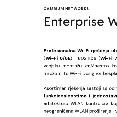
CAMBIUM NETWORKS
Enterprise W
Profesionalna Wi-Fi rješenja
obu
(
Wi-Fi 6/6E
) i 802.11be (
Wi-Fi 
vanjsku montažu, cnMaestro kont
mrežom, te Wi-Fi Designer bespla
Asortiman rješenja sastoji se od
funkcionalnostima i jednostavn
arhitekturu WLAN kontrolera ko
neograničena WLAN proširenja i