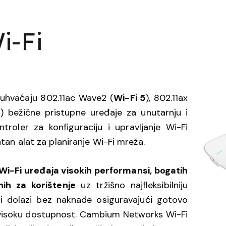
i-Fi
hvaćaju 802.11ac Wave2 (
Wi-Fi 5
), 802.11ax
7
) bežične pristupne uređaje za unutarnju i
roler za konfiguraciju i upravljanje Wi-Fi
tan alat za planiranje Wi-Fi mreža.
Wi-Fi uređaja visokih performansi, bogatih
ih za korištenje
uz tržišno najfleksibilniju
ji dolazi bez naknade osiguravajući gotovo
 visoku dostupnost. Cambium Networks Wi-Fi