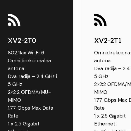
XV2-2T0
XV2-2T1
802.11ax Wi-Fi 6
Omnidirekciona
Omnidirekcionalna
antena
antena
Dva radija – 2.4
Dva radija – 2.4 GHz i
5 GHz
5 GHz
2×2:2 OFDMA/
2×2:2 OFDMA/MU-
MIMO
MIMO
1.77 Gbps Max 
1.77 Gbps Max Data
Rate
Rate
1 x 2.5 Gigabit
1 x 2.5 Gigabit
Ethernet