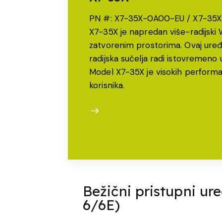
PN #: X7-35X-0A00-EU / X7-3
X7-35X je napredan više-radijski W
zatvorenim prostorima. Ovaj uređaj
radijska sučelja radi istovremeno 
Model X7-35X je visokih perform
korisnika.
Bežični pristupni ur
6/6E)