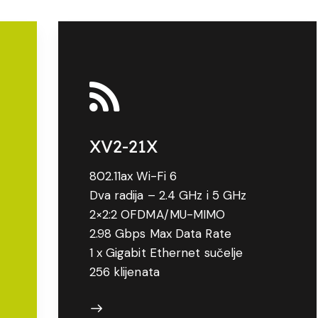
XV2-21X
802.11ax Wi-Fi 6
Dva radija – 2.4 GHz i 5 GHz
2×2:2 OFDMA/MU-MIMO
2.98 Gbps Max Data Rate
1 x Gigabit Ethernet sučelje
256 klijenata