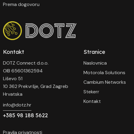
Prema dogovoru
Kontakt
Stranice
DOTZ Connect d.o.o.
Naslovnica
OIB 65601362594
Motorola Solutions
Liševo 51
Cambium Networks
10 362 Prekvršje, Grad Zagreb
Stekerr
Hrvatska
Kontakt
info@dotz.hr
+385 98 188 5622
Pravila privatnosti