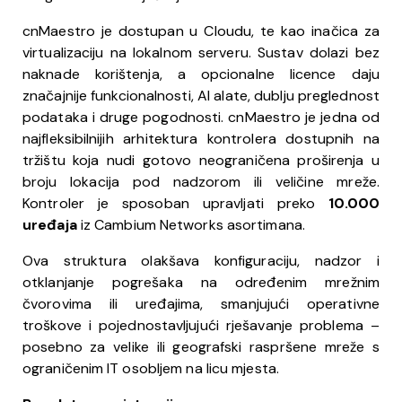
cnMaestro je dostupan u Cloudu, te kao inačica za
virtualizaciju na lokalnom serveru. Sustav dolazi bez
naknade korištenja, a opcionalne licence daju
značajnije funkcionalnosti, AI alate, dublju preglednost
podataka i druge pogodnosti. cnMaestro je jedna od
najfleksibilnijih arhitektura kontrolera dostupnih na
tržištu koja nudi gotovo neograničena proširenja u
broju lokacija pod nadzorom ili veličine mreže.
Kontroler je sposoban upravljati preko
10.000
uređaja
iz Cambium Networks asortimana.
Ova struktura olakšava konfiguraciju, nadzor i
otklanjanje pogrešaka na određenim mrežnim
čvorovima ili uređajima, smanjujući operativne
troškove i pojednostavljujući rješavanje problema –
posebno za velike ili geografski raspršene mreže s
ograničenim IT osobljem na licu mjesta.